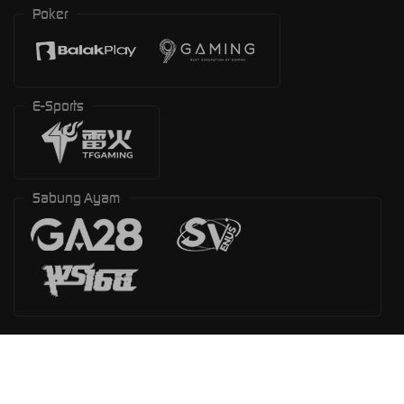
Poker
E-Sports
Sabung Ayam