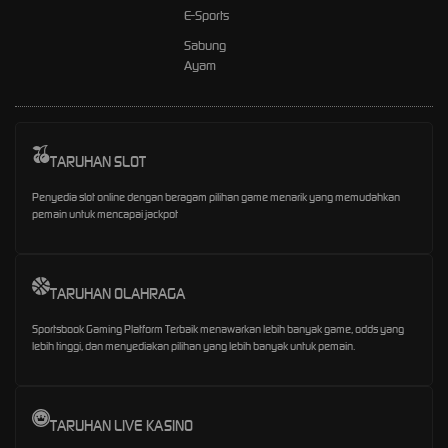
E-Sports
Sabung
Ayam
TARUHAN SLOT
Penyedia slot online dengan beragam pilihan game menarik yang memudahkan
pemain untuk mencapai jackpot
TARUHAN OLAHRAGA
Sportsbook Gaming Platform Terbaik menawarkan lebih banyak game, odds yang
lebih tinggi, dan menyediakan pilihan yang lebih banyak untuk pemain.
TARUHAN LIVE KASINO