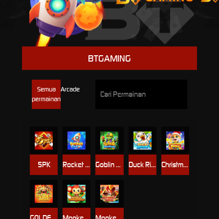
BTGAMING
Semua
Arcade
permainan
5PK
Rocket Crash
Goblin Treasure
Duck River
Christmas Mines
GOLDEN BASIN
Monkey Thunderbolt
Monkey King