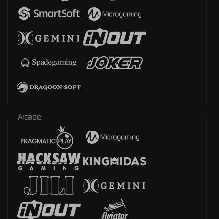
Arcade