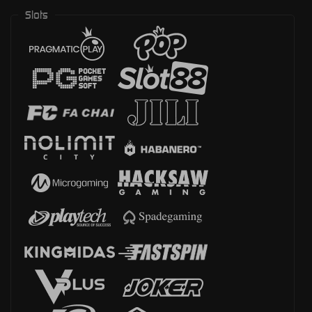
Slots