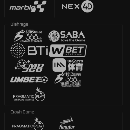
Olahraga
Crash Game