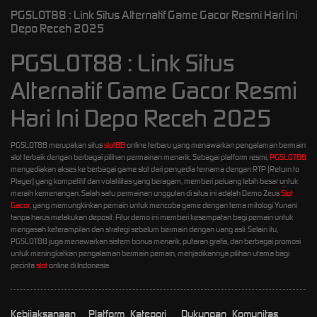
PGSLOT88 : Link Situs Alternatif Game Gacor Resmi Hari Ini
Depo Receh 2025
PGSLOT88 : Link Situs
Alternatif Game Gacor Resmi
Hari Ini Depo Receh 2025
PGSLOT88 merupakan situs
slot88
online terbaru yang menawarkan pengalaman bermain
slot terbaik dengan berbagai pilihan permainan menarik. Sebagai platform resmi,
PGSLOT88
menyediakan akses ke berbagai game slot dari penyedia ternama dengan RTP (Return to
Player) yang kompetitif dan volatilitas yang beragam, memberi peluang lebih besar untuk
meraih kemenangan. Salah satu permainan unggulan di situs ini adalah Demo Zeus
Slot
Gacor
, yang memungkinkan pemain untuk mencoba game dengan tema mitologi Yunani
tanpa harus melakukan deposit. Fitur demo ini memberi kesempatan bagi pemain untuk
mengasah keterampilan dan strategi sebelum bermain dengan uang asli. Selain itu,
PGSLOT88 juga menawarkan sistem bonus menarik, putaran gratis, dan berbagai promosi
untuk meningkatkan pengalaman bermain pemain, menjadikannya pilihan utama bagi
pecinta
slot
online di Indonesia.
Kebijaksanaan
Platform
Kategori
Dukungan
Komunitas