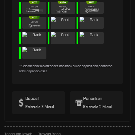
* Selama bank maintenance dan bank offline deposit dan penarikan
tidak dapat diproses
Deposit
Penarikan
Rata-rata 3 Menit
Rata-rata 5 Menit
Tanggung Jawab
Browser Yang