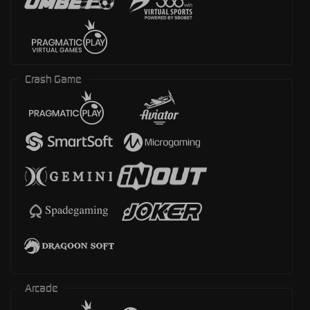
Crash Game
Arcade