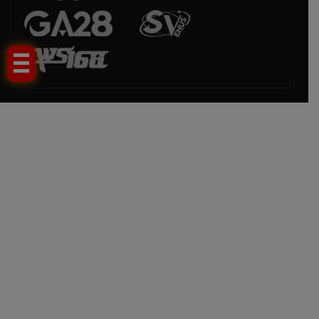
Tap Me!