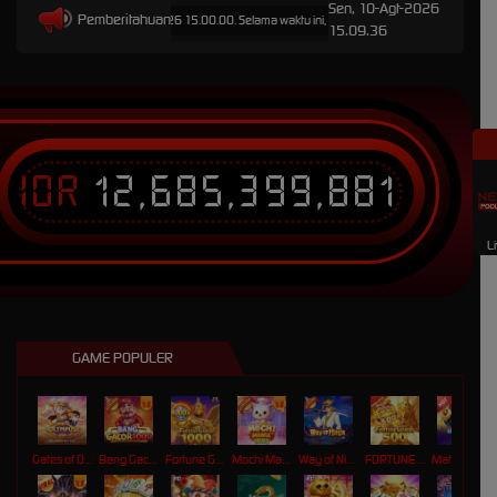
Sen, 10-Agt-2026
Pemberitahuan
15.00.00 sampai 30-Sep-2026 15.00.00. Selama waktu ini, PP Virtual Sports permainan tidak ak
15.09.36
IDR
12,685,399,881
L
GAME POPULER
Gates of Olympus POP
Bang Gacor 1000
Fortune Garuda 1000
Mochi Mania 1000
Way of Ninja
FORTUNE GARUDA 500
Mahjong Magic