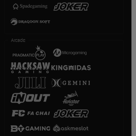
Arcade