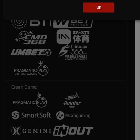
OK
Crash Game