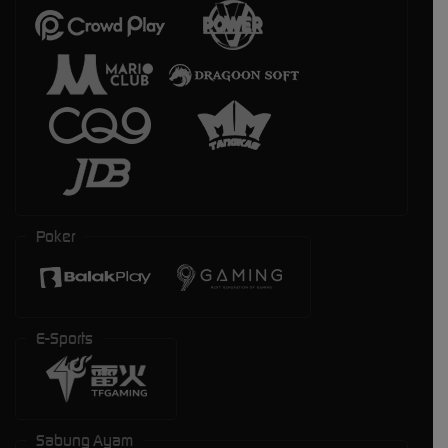
Poker
E-Sports
Sabung Ayam