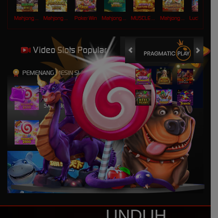
Mahjong Wins 3 – Black Scatter
Mahjong Ways
Poker Win
Mahjong Ways 2
MUSCLE FORTUNE CAT
Mahjong Legend
Lucky Neko
Video Slots Popular
PEMENANG MESIN SLOT
viet****l
IDR
15,054,550.00
Sweet Bonanza 2500
viet****l
IDR
7,936,050.00
Sweet Bonanza 2500
viet****l
IDR
4,013,400.00
Sweet Bonanza 2500
siala****e
IDR
2,980,000.00
Gates of Olympus 1000
UNDUH