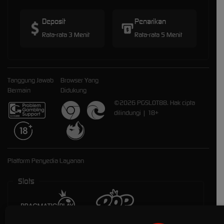
Deposit
Penarikan
Rata-rata 3 Menit
Rata-rata 5 Menit
Tanggung Jawab
Browser Yang
Bermain
Didukung
©2026 PGSLOT88. Hak cipta
dilindungi | 18+
Platform Penyedia Layanan
Slots