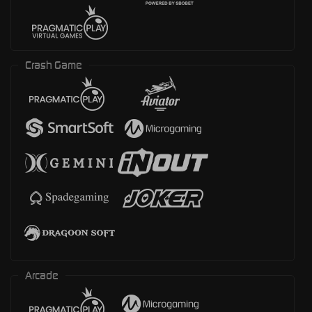
Crash Game
Arcade