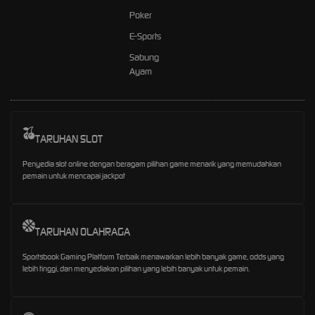
Poker
E-Sports
Sabung
Ayam
TARUHAN SLOT
Penyedia slot online dengan beragam pilihan game menarik yang memudahkan
pemain untuk mencapai jackpot
TARUHAN OLAHRAGA
Sportsbook Gaming Platform Terbaik menawarkan lebih banyak game, odds yang
lebih tinggi, dan menyediakan pilihan yang lebih banyak untuk pemain.