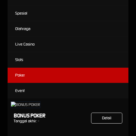
Spesial
Olahraga
Live Casino
Slots
Poker
Event
BONUS POKER
Detail
Tanggal akhir:
-