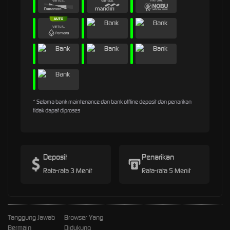
* Selama bank maintenance dan bank offline deposit dan penarikan
tidak dapat diproses
Deposit
Penarikan
Rata-rata 3 Menit
Rata-rata 5 Menit
Tanggung Jawab
Browser Yang
Bermain
Didukung