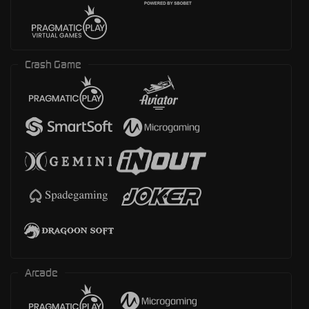
Crash Game
Arcade