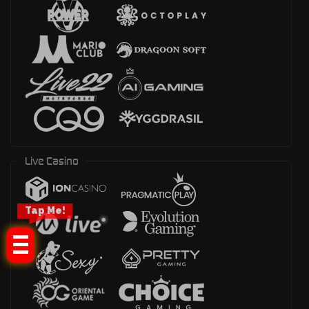
Live Casino
Tap Me!