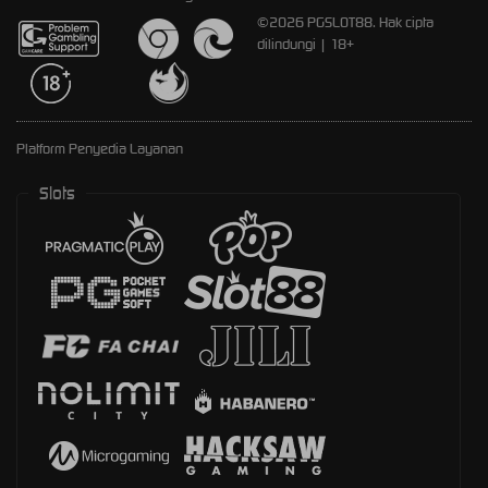
©2026 PGSLOT88. Hak cipta
dilindungi | 18+
Platform Penyedia Layanan
Slots