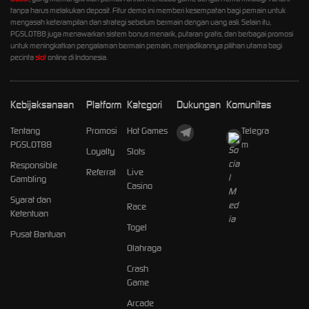
tanpa harus melakukan deposit. Fitur demo ini memberi kesempatan bagi pemain untuk
mengasah keterampilan dan strategi sebelum bermain dengan uang asli. Selain itu,
PGSLOT88 juga menawarkan sistem bonus menarik, putaran gratis, dan berbagai promosi
untuk meningkatkan pengalaman bermain pemain, menjadikannya pilihan utama bagi
pecinta
slot
online di Indonesia.
Kebijaksanaan
Platform
Kategori
Dukungan
Komunitas
Tentang
Promosi
Hot Games
Telegra
PGSLOT88
m
Loyalty
Slots
Responsible
Referral
Live
Gambling
Casino
Syarat dan
Race
Ketentuan
Togel
Pusat Bantuan
Olahraga
Crash
Game
Arcade