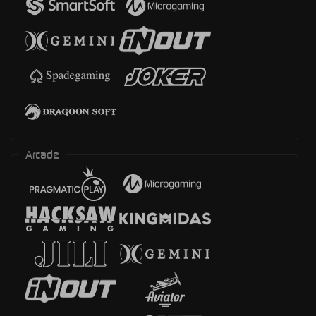
Arcade