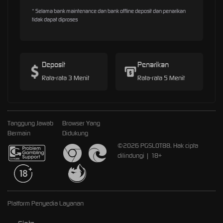
* Selama bank maintenance dan bank offline deposit dan penarikan
tidak dapat diproses
Deposit
Penarikan
Rata-rata 3 Menit
Rata-rata 5 Menit
Tanggung Jawab
Browser Yang
Bermain
Didukung
©2026 PGSLOT88. Hak cipta
dilindungi | 18+
Platform Penyedia Layanan