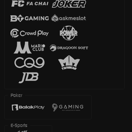
Poker
E-Sports