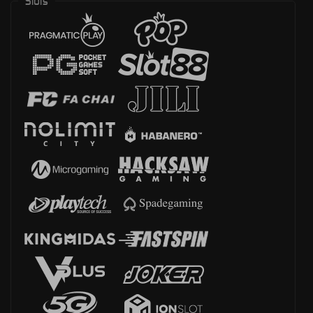
Slots