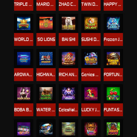
TRIPLE TWISTER
MARIO AND FRIENDS
ZHAO CAI JIN BAO
TWIN DRAGON
HAPPY NEW YEAR
WORLD CUP FRENZY
50 LIONS
BAI SHI
SUSHI DELIGHT
Frozen Joker
AROWANAS LUCK
HIGHWAY KING
RICH AND WEALTHY
Genies Blessing
FORTUNE LIONS
BOBA BOBA
WATER MARGIN
Celestial Goddess
LUCKY JOKER 5
FUNTASTIC FRUIT