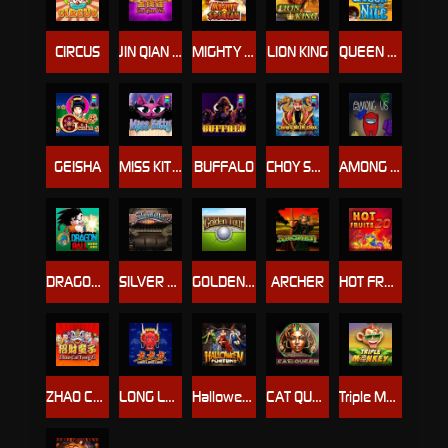
CIRCUS
JIN QIAN WA
MIGHTY SPARTAN
LION KING
QUEEN OF THE NILE
GEISHA
MISS KITTY
BUFFALO
CHOY SUN DOA
AMONG US
DRAGON BALL
SILVER BULLET
GOLDEN TOUR
ARCHER
HOT FRUITS 20
ZHAO CAI TONG ZHI
LONG LONG LONG
Halloween Fortune
CAT QUEEN
Triple Monkey