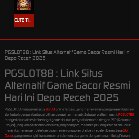
CUTE TIGER
PGSLOT88 : Link Situs Alternatif Game Gacor Resmi Hari Ini
Depo Receh 2025
PGSLOT88 : Link Situs
Alternatif Game Gacor Resmi
Hari Ini Depo Receh 2025
PGSLOT88 merupakan situs
slot88
online terbaru yang menawarkan pengalaman bermain
slot terbaik dengan berbagai pilihan permainan menarik. Sebagai platform resmi,
PGSLOT88
menyediakan akses ke berbagai game slot dari penyedia ternama dengan RTP (Return to
Player) yang kompetitif dan volatilitas yang beragam, memberi peluang lebih besar untuk
meraih kemenangan. Salah satu permainan unggulan di situs ini adalah Demo Zeus
Slot
Gacor
, yang memungkinkan pemain untuk mencoba game dengan tema mitologi Yunani