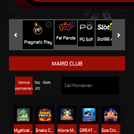
i
i
i
i
i
Facha
Fat Panda
Slot88 x PP
PG Soft
Pragmatic Play
MARIO CLUB
Semua
Top
Slots
permainan
20
Mystical Beasts
Snake Castle
Aliens Madness
GREAT BLUE
Sea Circus