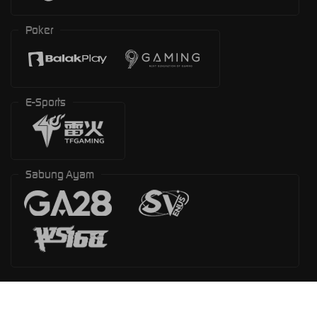
Poker
E-Sports
Sabung Ayam