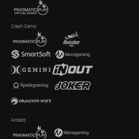
Crash Game
Arcade