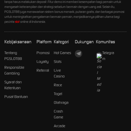
tanpa harus melakukan deposit. Fitur demo ini memberi kesempatan bagi pemain untuk
mengasah keterampilan dan strategi sebelum bermain dengan uang asli. Selain itu,
PGSLOT88 juga menawarkan sistem bonus menarik, putaran gratis, dan berbagai promosi
untuk meningkatkan pengalaman bermain pemain, menjadikannya pilihan utama bagi
pecinta
slot
online di Indonesia.
Kebijaksanaan
Platform
Kategori
Dukungan
Komunitas
Tentang
Promosi
Hot Games
Telegra
PGSLOT88
m
Loyalty
Slots
Responsible
Referral
Live
Gambling
Casino
Syarat dan
Race
Ketentuan
Togel
Pusat Bantuan
Olahraga
Crash
Game
Arcade