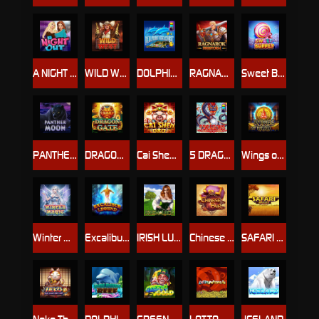
A NIGHT OUT
WILD WEST
DOLPHIN TREASURE
RAGNAROK FIRE STORM
Sweet Buffet
PANTHER MOON
DRAGON GATE
Cai Shen Do
5 DRAGONS
Wings of God
Winter Magic
Excalibur Legend
IRISH LUCK
Chinese Fair
SAFARI HEAT